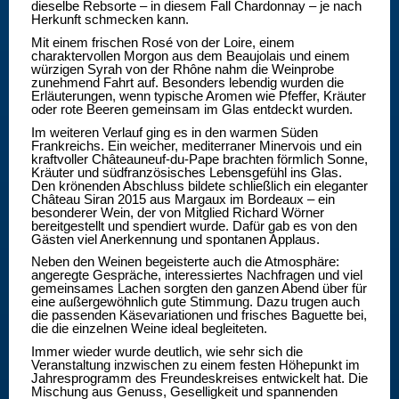
dieselbe Rebsorte – in diesem Fall Chardonnay – je nach
Herkunft schmecken kann.
Mit einem frischen Rosé von der Loire, einem
charaktervollen Morgon aus dem Beaujolais und einem
würzigen Syrah von der Rhône nahm die Weinprobe
zunehmend Fahrt auf. Besonders lebendig wurden die
Erläuterungen, wenn typische Aromen wie Pfeffer, Kräuter
oder rote Beeren gemeinsam im Glas entdeckt wurden.
Im weiteren Verlauf ging es in den warmen Süden
Frankreichs. Ein weicher, mediterraner Minervois und ein
kraftvoller Châteauneuf-du-Pape brachten förmlich Sonne,
Kräuter und südfranzösisches Lebensgefühl ins Glas.
Den krönenden Abschluss bildete schließlich ein eleganter
Château Siran 2015 aus Margaux im Bordeaux – ein
besonderer Wein, der von Mitglied Richard Wörner
bereitgestellt und spendiert wurde. Dafür gab es von den
Gästen viel Anerkennung und spontanen Applaus.
Neben den Weinen begeisterte auch die Atmosphäre:
angeregte Gespräche, interessiertes Nachfragen und viel
gemeinsames Lachen sorgten den ganzen Abend über für
eine außergewöhnlich gute Stimmung. Dazu trugen auch
die passenden Käsevariationen und frisches Baguette bei,
die die einzelnen Weine ideal begleiteten.
Immer wieder wurde deutlich, wie sehr sich die
Veranstaltung inzwischen zu einem festen Höhepunkt im
Jahresprogramm des Freundeskreises entwickelt hat. Die
Mischung aus Genuss, Geselligkeit und spannenden