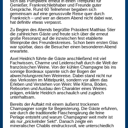
sich das Pumpwerk erneut in einen Treffpunkt für
Genießer, Frankreichliebhaber und Freunde guter
Gespräche. Rund 60 Teilnehmer begaben sich
gemeinsam auf eine genussvolle Reise quer durch
Frankreich – und wer an diesem Abend nicht dabei war,
hat definitiv etwas verpasst.
Zu Beginn des Abends begrüßte Präsident Matthias Stier
die zahlreichen Gäste und freute sich über die erneut
große Resonanz auf die inzwischen fest etablierte
Weinprobe des Freundeskreises. Schon beim ersten Glas
war spürbar, dass die Besucher einen besonderen Abend
erwartete.
Axel Heidrich führte die Gäste anschließend mit viel
Fachwissen, Charme und Leidenschaft durch die Welt der
französischen Weine. Von der kühlen Champagne bis ins
sonnige Bordeaux spannte sich der Bogen der
abwechslungsreichen Weinreise. Dabei stand nicht nur
das Verkosten im Mittelpunkt, sondern vor allem das
Erleben und Verstehen von Wein: Wie Klima, Böden,
Rebsorten und Ausbau den Charakter eines Weines
prägen, erklärte Heidrich anschaulich und zugleich
unterhaltsam.
Bereits der Auftakt mit einem äußerst trockenen
Champagner sorgte für Begeisterung. Die Gäste erfuhren,
wie durch die traditionelle Flaschengärung die feine
Perlage entsteht und warum Champagner weit mehr ist
als nur „prickelnder Sekt“. Danach zeigte ein
mineralischer Chablis eindrucksvoll, wie unterschiedlich