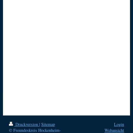
Druckversion
|
Sitemap
Login
© Freundeskreis Hockenheim-
Webansicht