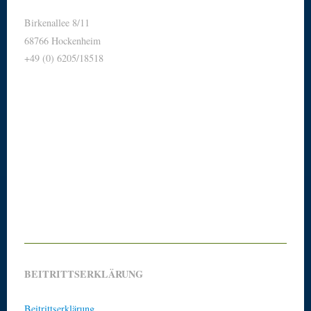
Birkenallee 8/11
68766 Hockenheim
+49 (0) 6205/18518
BEITRITTSERKLÄRUNG
Beitrittserklärung