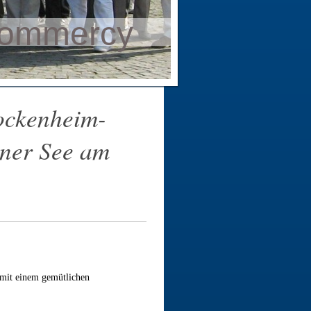
Commercy
ockenheim-
ner See am
 mit einem gemütlichen