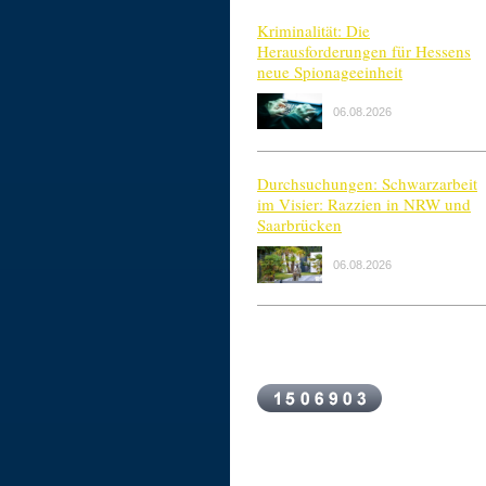
Kriminalität: Die
Herausforderungen für Hessens
neue Spionageeinheit
06.08.2026
Durchsuchungen: Schwarzarbeit
im Visier: Razzien in NRW und
Saarbrücken
06.08.2026