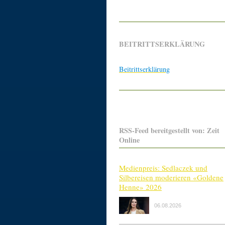
BEITRITTSERKLÄRUNG
Beitrittserklärung
RSS-Feed bereitgestellt von: Zeit
Online
Medienpreis: Sedlaczek und
Silbereisen moderieren «Goldene
Henne» 2026
06.08.2026