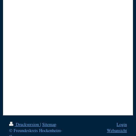
Druckversion
|
Sitemap
Login
© Freundeskreis Hockenheim-
Webansicht