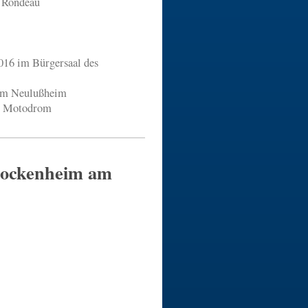
ondeau
016 im Bürgersaal des
Neulußheim
Motodrom
Hockenheim am