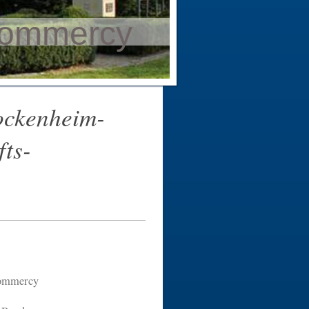
Commercy
ockenheim-
fts-
mmercy