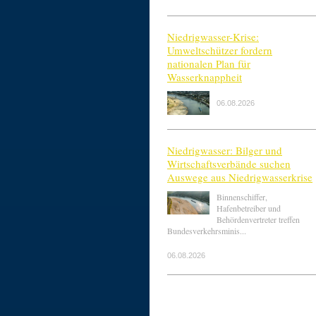
Niedrigwasser-Krise:
Umweltschützer fordern
nationalen Plan für
Wasserknappheit
06.08.2026
Niedrigwasser: Bilger und
Wirtschaftsverbände suchen
Auswege aus Niedrigwasserkrise
Binnenschiffer,
Hafenbetreiber und
Behördenvertreter treffen
Bundesverkehrsminis...
06.08.2026