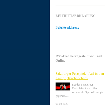
BEITRITTSERKLÄRUNG
Beitrittserklärung
RSS-Feed bereitgestellt von: Zeit
Online
Salzburger Festspiele: Auf in den
Kampf, Torehehehero
Bei den Salzburger
Festspielen treten offen
verfeindete Opern-Konzepte
gegeneina...
06.08.2026