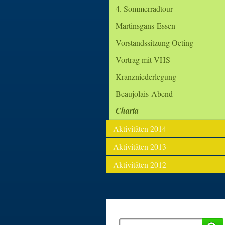
4. Sommerradtour
Martinsgans-Essen
Vorstandssitzung Oeting
Vortrag mit VHS
Kranzniederlegung
Beaujolais-Abend
Charta
Aktivitäten 2014
Aktivitäten 2013
Aktivitäten 2012