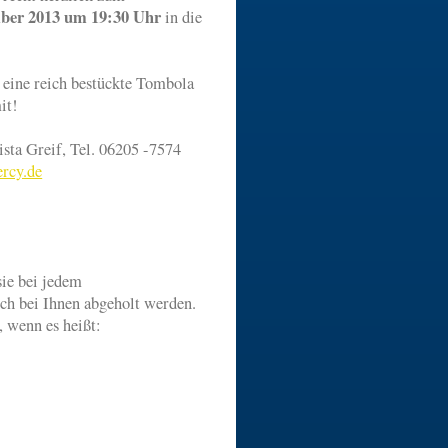
mber 2013 um 19:30 Uhr
in die
 eine reich bestückte Tombola
it!
sta Greif, Tel. 06205 -7574
rcy.de
ie bei jedem
ch bei Ihnen abgeholt werden.
 wenn es heißt:
é !