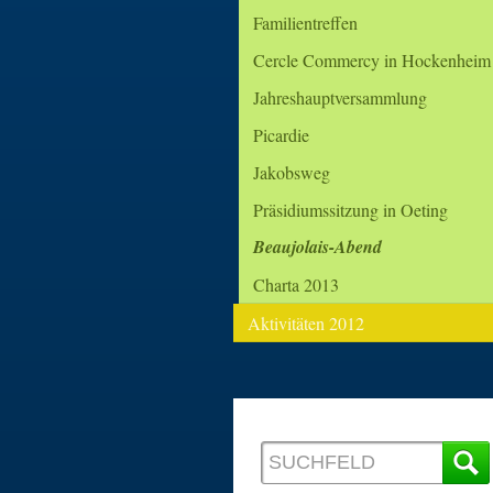
Familientreffen
Cercle Commercy in Hockenheim
Jahreshauptversammlung
Picardie
Jakobsweg
Präsidiumssitzung in Oeting
Beaujolais-Abend
Charta 2013
Aktivitäten 2012