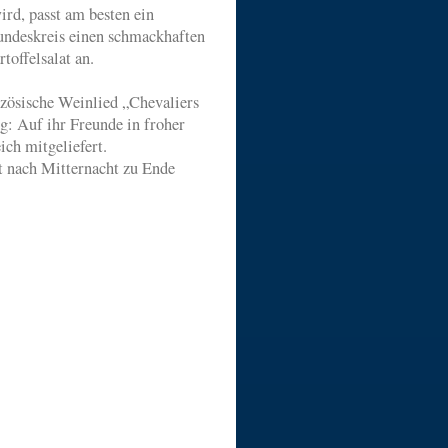
rd, passt am besten ein
eundeskreis einen schmackhaften
toffelsalat an.
zösische Weinlied „Chevaliers
g: Auf ihr Freunde in froher
ich mitgeliefert.
t nach Mitternacht zu Ende