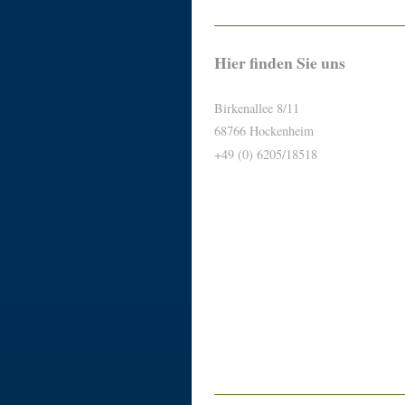
Hier finden Sie uns
Birkenallee 8/11
68766 Hockenheim
+49 (0) 6205/18518