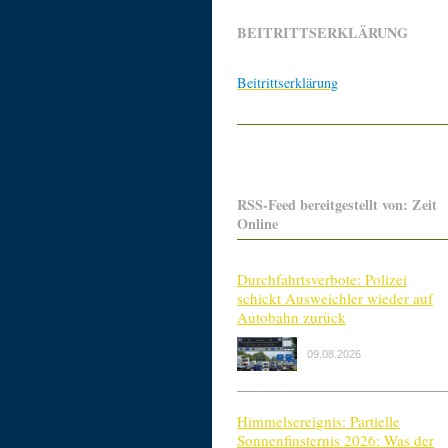
BEITRITTSERKLÄRUNG
Beitrittserklärung
RSS-Feed bereitgestellt von: Zeit
Online
Durchfahrtsverbote: Polizei
schickt Ausweichler wieder auf
Autobahn zurück
09.08.2026
Himmelsereignis: Partielle
Sonnenfinsternis 2026: Was der