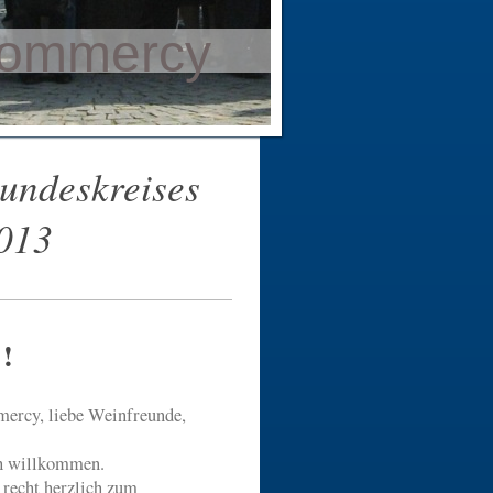
Commercy
undeskreises
013
 !
ercy, liebe Weinfreunde,
ich willkommen.
recht herzlich zum