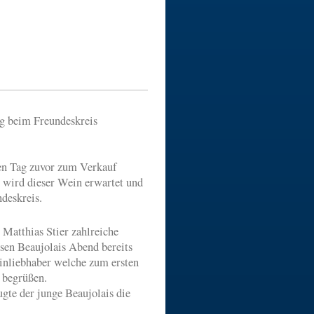
ag beim Freundeskreis
nen Tag zuvor zum Verkauf
t wird dieser Wein erwartet und
deskreis.
 Matthias Stier zahlreiche
sen Beaujolais Abend bereits
einliebhaber welche zum ersten
 begrüßen.
gte der junge Beaujolais die